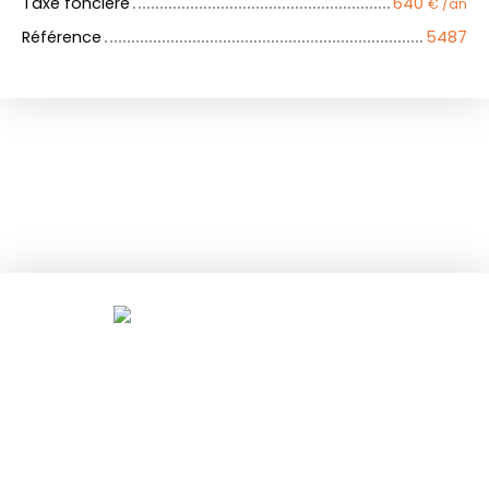
Taxe foncière
640
€ /an
Référence
5487