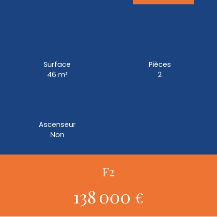
Surface
Pièces
46
m²
2
Ascenseur
Non
F2
138 000
€