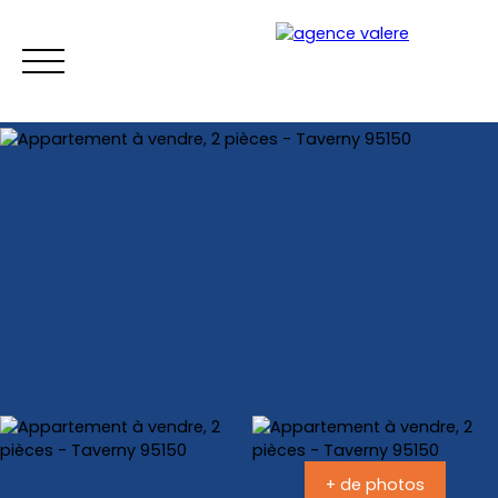
Accueil
Acheter
Louer
Estimer
Vend
Estimation
+ de photos