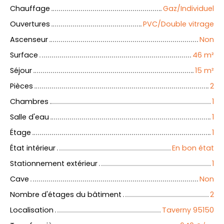
Chauffage
Gaz/Individuel
Ouvertures
PVC/Double vitrage
Ascenseur
Non
Surface
46
m²
Séjour
15
m²
Pièces
2
Chambres
1
Salle d'eau
1
Étage
1
État intérieur
En bon état
Stationnement extérieur
1
Cave
Non
Nombre d'étages du bâtiment
2
Localisation
Taverny 95150