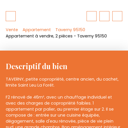
Vente
Appartement
Taverny 95150
Appartement à vendre, 2 pièces - Taverny 95150
Descriptif du bien
TAVERNY, petite copropriété, centre ancien, du cachet,
limite Saint Leu La Forêt.
F2 rénové de 46m², avec un chauffage individuel et
avec des charges de copropriété faibles. 1
appartement par palier, au premier étage sur 2. Il se
compose de : entrée sur une cuisine équipée,
dégagement, salle d'eau rénovée, pièce de vie plein
sud, une grande chambre. Bon aménagement intérieur,