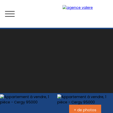
Accueil
Acheter
Louer
Estimer
Vend
Estimation
+ de photos