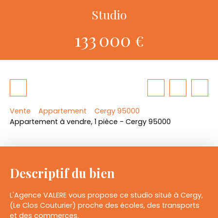
Studio
133 000
€
Vente
Appartement
Cergy 95000
Appartement à vendre, 1 pièce - Cergy 95000
Descriptif du bien
L'Agence VALERE vous propose ce studio situé à Cergy,
(Le Clos Couturier) proche des écoles, des transports
et des commerces.