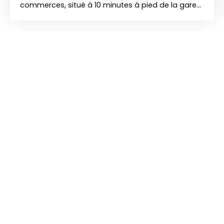
commerces, situé à 10 minutes à pied de la gare
du champs de course d'Enghien. L'Agence VALERE
vous propose ce grand studio de 36m² au dernier
étage sur 5 avec ascenseur. Il comprend une
entrée, grande pièce lumineuse avec un balcon,
coin cuisine, salle de bains avec un wc. Une cave
vient compléter ce bien. Idéal pour un
investissement locatif ou un premier achat. A
visiter rapidement.