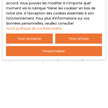
accord. Vous pouvez les modifier à n'importe quel
moment via la rubrique ″Gérer les cookies″ en bas de
notre site, à l'exception des cookies essentiels à son
fonctionnement. Pour plus d'informations sur vos
Anticiper tous les frais pour
données personnelles, veuillez consulter
notre politique de confidentialité
.
réussir sereinement votre achat
immobilier
Tout accepter
Tout refuser
Personnaliser
Comprendre et anticiper les
frais à prévoir lors d’un
achat immobilier
est une étape essentielle pour mener
à bien son projet. Du financement aux frais de notaire,
en passant par les dépenses annexes et les coûts
futurs, chaque élément doit être intégré dans une vision
globale et cohérente.
Nous sommes à vos côtés pour vous accompagner
dans chaque étape de votre projet à Taverny et ses
environs. Grâce à notre expertise, nous vous aidons à
anticiper chaque dépense et à sécuriser votre