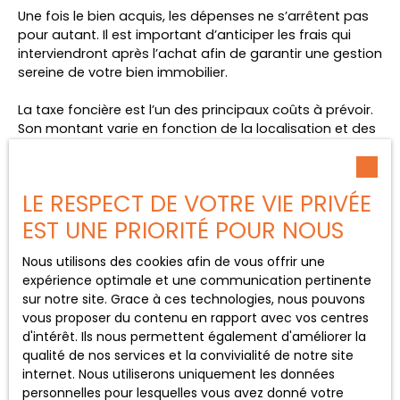
Une fois le bien acquis, les dépenses ne s’arrêtent pas
pour autant. Il est important d’anticiper les frais qui
interviendront après l’achat afin de garantir une gestion
sereine de votre bien immobilier.
La taxe foncière est l’un des principaux coûts à prévoir.
Son montant varie en fonction de la localisation et des
caractéristiques du bien. À cela s’ajoutent les charges
courantes, notamment pour l’entretien, les réparations
ou encore les consommations énergétiques.
LE RESPECT DE VOTRE VIE PRIVÉE
Dans certains cas, des travaux peuvent être
EST UNE PRIORITÉ POUR NOUS
nécessaires à moyen ou long terme, notamment pour
améliorer la performance énergétique ou moderniser le
Nous utilisons des cookies afin de vous offrir une
logement. Ces dépenses doivent être intégrées dans
expérience optimale et une communication pertinente
une réflexion globale.
sur notre site. Grace à ces technologies, nous pouvons
vous proposer du contenu en rapport avec vos centres
Ainsi, une bonne gestion des
charges immobilières
et
d'intérêt. Ils nous permettent également d'améliorer la
des
dépenses post-acquisition
permet de préserver
qualité de nos services et la convivialité de notre site
la rentabilité et le confort de votre investissement sur le
internet. Nous utiliserons uniquement les données
long terme.
personnelles pour lesquelles vous avez donné votre